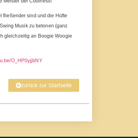
e Meister der Coolness!
 fließender sind und die Hüfte
er Swing Musik zu betonen (ganz
ch gleichzeitig an Boogie Woogie
utu.be/O_HP0yjjbNY
zurück zur Startseite