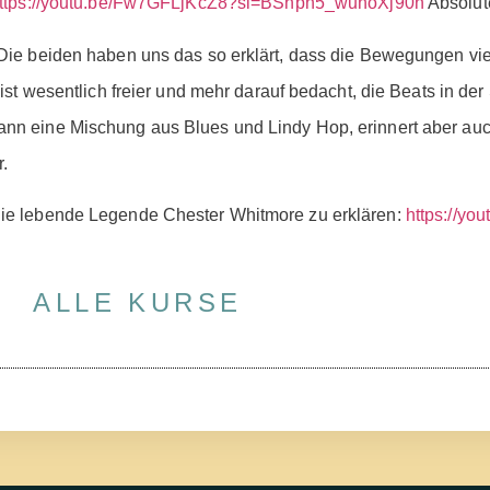
ttps://youtu.be/Fw7GFLjKcZ8?si=BShpn5_wuhoXj90n
Absolut
 Die beiden haben uns das so erklärt, dass die Bewegungen viel
t ist wesentlich freier und mehr darauf bedacht, die Beats in d
ann eine Mischung aus Blues und Lindy Hop, erinnert aber au
r.
 die lebende Legende Chester Whitmore zu erklären:
https://yo
ALLE KURSE